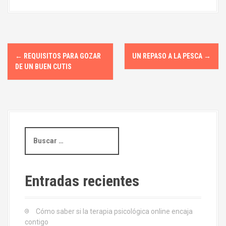
N
←
REQUISITOS PARA GOZAR
UN REPASO A LA PESCA
→
a
DE UN BUEN CUTIS
v
e
g
B
u
a
s
c
c
a
Entradas recientes
i
r
:
ó
Cómo saber si la terapia psicológica online encaja
contigo