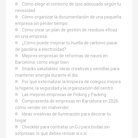
n
Cómo elegir el contorno de ojos adecuado según tu
d
necesidad
Cómo organizar la documentación de una pequeña
e
empresa sin perder tiempo
Cómo crear un plan de gestión de residuos eficaz
e
en una empresa
¿Cómo puede mejorar tu huella de carbono pasar
n
de gasolina a electricidad?
Mejores empresas de reformas de naves en
t
Barcelona: cómo elegir bien
Snacks saludables: ideas creativas y sencillas para
r
mantener energía durante el día
Por qué externalizar la limpieza de colegios mejora
a
la higiene, la seguridad y la organización del centro
d
Las mejores empresas de Picking y Packing
Compraventa de empresas en Barcelona en 2026:
a
cómo vender sin malvender
Ideas creativas de iluminación para decorar tu
s
hogar
Checklist para contratar un DJ para bodas sin
sorpresas: lo que debes revisar sí o sí