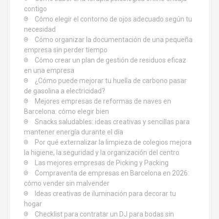
d
contigo
Cómo elegir el contorno de ojos adecuado según tu
e
necesidad
Cómo organizar la documentación de una pequeña
e
empresa sin perder tiempo
Cómo crear un plan de gestión de residuos eficaz
n
en una empresa
¿Cómo puede mejorar tu huella de carbono pasar
t
de gasolina a electricidad?
Mejores empresas de reformas de naves en
r
Barcelona: cómo elegir bien
Snacks saludables: ideas creativas y sencillas para
a
mantener energía durante el día
d
Por qué externalizar la limpieza de colegios mejora
la higiene, la seguridad y la organización del centro
a
Las mejores empresas de Picking y Packing
Compraventa de empresas en Barcelona en 2026:
s
cómo vender sin malvender
Ideas creativas de iluminación para decorar tu
hogar
Checklist para contratar un DJ para bodas sin