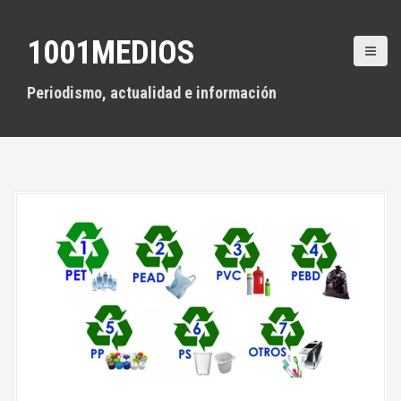
S
a
1001MEDIOS
l
t
a
Periodismo, actualidad e información
r
a
l
c
o
n
t
e
n
i
d
o