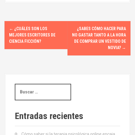
N
←
¿CUÁLES SON LOS
¿SABES CÓMO HACER PARA
a
MEJORES ESCRITORES DE
NO GASTAR TANTO A LA HORA
CIENCIA FICCIÓN?
DE COMPRAR UN VESTIDO DE
v
NOVIA?
→
e
g
a
B
u
c
s
i
c
a
Entradas recientes
ó
r
:
n
Cómo saber si la terapia psicológica online encaja