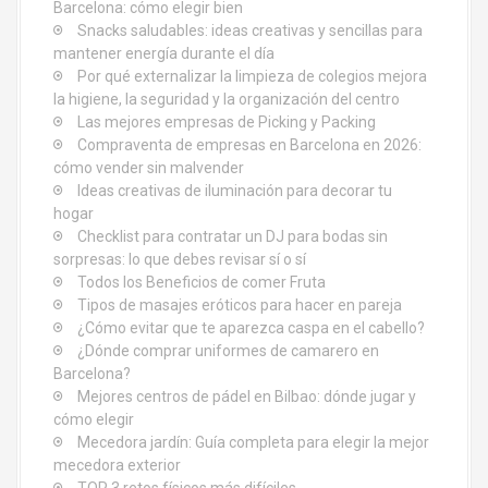
r
Barcelona: cómo elegir bien
Snacks saludables: ideas creativas y sencillas para
a
mantener energía durante el día
d
Por qué externalizar la limpieza de colegios mejora
la higiene, la seguridad y la organización del centro
a
Las mejores empresas de Picking y Packing
Compraventa de empresas en Barcelona en 2026:
s
cómo vender sin malvender
Ideas creativas de iluminación para decorar tu
hogar
Checklist para contratar un DJ para bodas sin
sorpresas: lo que debes revisar sí o sí
Todos los Beneficios de comer Fruta
Tipos de masajes eróticos para hacer en pareja
¿Cómo evitar que te aparezca caspa en el cabello?
¿Dónde comprar uniformes de camarero en
Barcelona?
Mejores centros de pádel en Bilbao: dónde jugar y
cómo elegir
Mecedora jardín: Guía completa para elegir la mejor
mecedora exterior