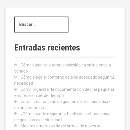
g
a
B
u
c
s
i
c
a
Entradas recientes
ó
r
:
n
Cómo saber si la terapia psicológica online encaja
d
contigo
Cómo elegir el contorno de ojos adecuado según tu
e
necesidad
Cómo organizar la documentación de una pequeña
e
empresa sin perder tiempo
Cómo crear un plan de gestión de residuos eficaz
n
en una empresa
¿Cómo puede mejorar tu huella de carbono pasar
t
de gasolina a electricidad?
Mejores empresas de reformas de naves en