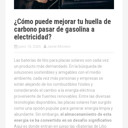
¿Cómo puede mejorar tu huella de
carbono pasar de gasolina a
electricidad?
junio 13, 2026
Javier Moreno
Las baterías de litio para placas solares son cada vez
un producto más demandado. En la búsqueda de
soluciones sostenibles y amigables con el medio
ambiente, cada vez más personas y empresas se
están alejando de los combustibles fósiles y
considerando el cambio a la energía eléctrica
proveniente de fuentes renovables. Entre las diversas
tecnologías disponibles, las placas solares han surgido
como una opción popular para generar energía limpia y
abundante. Sin embargo,
el almacenamiento de esta
energía se ha convertido en un desafío significativo
.
Aquí es donde entran en juego las «Baterías de Litio