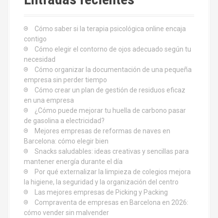
r
ó
:
Cómo saber si la terapia psicológica online encaja
n
contigo
d
Cómo elegir el contorno de ojos adecuado según tu
necesidad
e
Cómo organizar la documentación de una pequeña
empresa sin perder tiempo
e
Cómo crear un plan de gestión de residuos eficaz
en una empresa
n
¿Cómo puede mejorar tu huella de carbono pasar
de gasolina a electricidad?
t
Mejores empresas de reformas de naves en
Barcelona: cómo elegir bien
r
Snacks saludables: ideas creativas y sencillas para
mantener energía durante el día
a
Por qué externalizar la limpieza de colegios mejora
d
la higiene, la seguridad y la organización del centro
Las mejores empresas de Picking y Packing
a
Compraventa de empresas en Barcelona en 2026:
cómo vender sin malvender