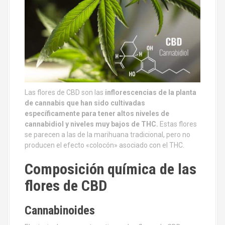
Las flores de CBD son las
inflorescencias de la planta
de cannabis que han sido cultivadas
específicamente para tener altos niveles de
cannabidiol y niveles muy bajos de THC.
Estas flores
se parecen a las de la marihuana tradicional, pero no
producen el efecto «colocón» asociado con el THC.
Composición química de las
flores de CBD
Cannabinoides