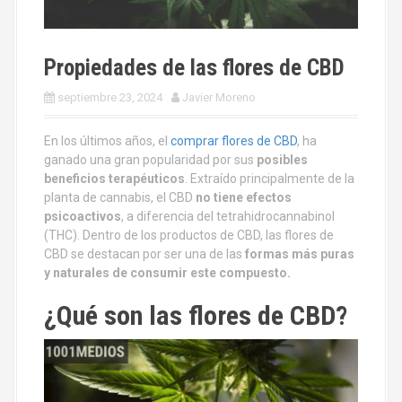
Propiedades de las flores de CBD
septiembre 23, 2024
Javier Moreno
En los últimos años, el
comprar flores de CBD
, ha
ganado una gran popularidad por sus
posibles
beneficios terapéuticos
. Extraído principalmente de la
planta de cannabis, el CBD
no tiene efectos
psicoactivos
, a diferencia del tetrahidrocannabinol
(THC). Dentro de los productos de CBD, las flores de
CBD se destacan por ser una de las
formas más puras
y naturales de consumir este compuesto.
¿Qué son las flores de CBD?