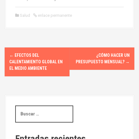
Salud
enlace permanente
N
←
EFECTOS DEL
¿CÓMO HACER UN
a
CALENTAMIENTO GLOBAL EN
PRESUPUESTO MENSUAL?
→
EL MEDIO AMBIENTE
v
e
g
B
a
u
s
c
c
i
a
Entradas recientes