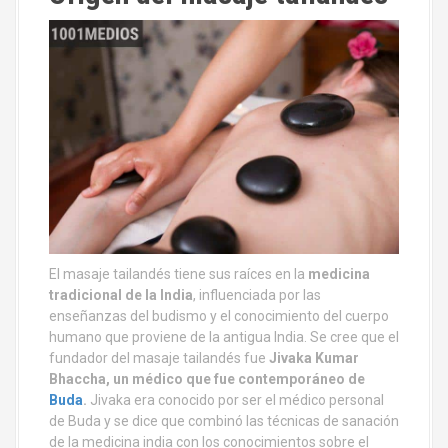
El masaje tailandés tiene sus raíces en la
medicina
tradicional de la India
, influenciada por las
enseñanzas del budismo y el conocimiento del cuerpo
humano que proviene de la antigua India. Se cree que el
fundador del masaje tailandés fue
Jivaka Kumar
Bhaccha, un médico que fue contemporáneo de
Buda
.
Jivaka era conocido por ser el médico personal
de Buda y se dice que combinó las técnicas de sanación
de la medicina india con los conocimientos sobre el