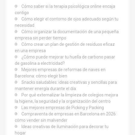
Cómo saber si la terapia psicológica online encaja
n
contigo
d
Cómo elegir el contorno de ojos adecuado según tu
necesidad
e
Cómo organizar la documentación de una pequeña
empresa sin perder tiempo
e
Cómo crear un plan de gestión de residuos eficaz
en una empresa
n
¿Cómo puede mejorar tu huella de carbono pasar
de gasolina a electricidad?
t
Mejores empresas de reformas de naves en
Barcelona: cómo elegir bien
r
Snacks saludables: ideas creativas y sencillas para
mantener energía durante el día
a
Por qué externalizar la limpieza de colegios mejora
d
la higiene, la seguridad y la organización del centro
Las mejores empresas de Picking y Packing
a
Compraventa de empresas en Barcelona en 2026:
cómo vender sin malvender
s
Ideas creativas de iluminación para decorar tu
hogar