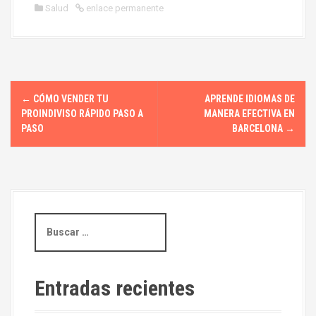
Salud
enlace permanente
N
←
CÓMO VENDER TU
APRENDE IDIOMAS DE
a
PROINDIVISO RÁPIDO PASO A
MANERA EFECTIVA EN
PASO
BARCELONA
→
v
e
g
B
a
u
s
c
c
i
a
Entradas recientes
r
ó
: