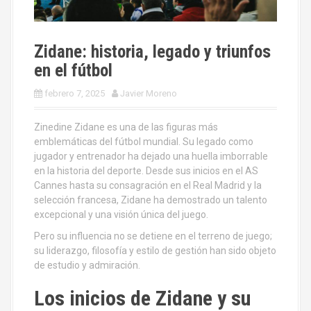
Zidane: historia, legado y triunfos
en el fútbol
febrero 7, 2025
Javier Moreno
Zinedine Zidane es una de las figuras más
emblemáticas del fútbol mundial. Su legado como
jugador y entrenador ha dejado una huella imborrable
en la historia del deporte. Desde sus inicios en el AS
Cannes hasta su consagración en el Real Madrid y la
selección francesa, Zidane ha demostrado un talento
excepcional y una visión única del juego.
Pero su influencia no se detiene en el terreno de juego;
su liderazgo, filosofía y estilo de gestión han sido objeto
de estudio y admiración.
Los inicios de Zidane y su