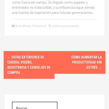
como fuera del campo. Su legado como jugador y
entrenador es indiscutible, y su influencia sigue siendo
una fuente de inspiración para futuras generaciones.
Actualidad
,
Sociedad
enlace permanente
N
←
SOFÁS EXTERIORES DE
CÓMO AUMENTAR LA
a
CUERDA: DISEÑO,
PRODUCTIVIDAD SIN
RESISTENCIA Y CONSEJOS DE
ESTRÉS
→
v
COMPRA
e
g
a
B
u