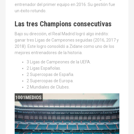
entrenador del primer equipo en 2016. Su gestión fue
un éxito rotundo.
Las tres Champions consecutivas
Bajo su dirección, el Real Madrid logró algo inédito:
ganar tres Ligas de Campeones seguidas (2016, 2017 y
2018). Este logro consolidó a Zidane como uno de los
mejores entrenadores de la historia.
3 Ligas de Campeones de la UEFA.
2 Ligas Españolas.
2 Supercopas de España.
2 Supercopas de Europa.
2 Mundiales de Clubes.