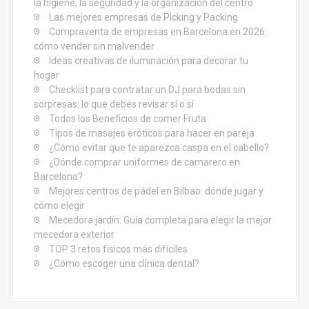
la higiene, la seguridad y la organización del centro
a
Las mejores empresas de Picking y Packing
Compraventa de empresas en Barcelona en 2026:
s
cómo vender sin malvender
Ideas creativas de iluminación para decorar tu
hogar
Checklist para contratar un DJ para bodas sin
sorpresas: lo que debes revisar sí o sí
Todos los Beneficios de comer Fruta
Tipos de masajes eróticos para hacer en pareja
¿Cómo evitar que te aparezca caspa en el cabello?
¿Dónde comprar uniformes de camarero en
Barcelona?
Mejores centros de pádel en Bilbao: dónde jugar y
cómo elegir
Mecedora jardín: Guía completa para elegir la mejor
mecedora exterior
TOP 3 retos físicos más difíciles
¿Cómo escoger una clínica dental?