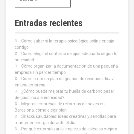
c
s
i
c
a
Entradas recientes
ó
r
:
n
Cómo saber si la terapia psicológica online encaja
d
contigo
Cómo elegir el contorno de ojos adecuado según tu
e
necesidad
Cómo organizar la documentación de una pequeña
e
empresa sin perder tiempo
Cómo crear un plan de gestión de residuos eficaz
n
en una empresa
¿Cómo puede mejorar tu huella de carbono pasar
t
de gasolina a electricidad?
Mejores empresas de reformas de naves en
r
Barcelona: cómo elegir bien
Snacks saludables: ideas creativas y sencillas para
a
mantener energía durante el día
d
Por qué externalizar la limpieza de colegios mejora