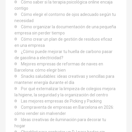
ó
Cómo saber si la terapia psicológica online encaja
contigo
n
Cómo elegir el contorno de ojos adecuado según tu
d
necesidad
Cómo organizar la documentación de una pequeña
e
empresa sin perder tiempo
Cómo crear un plan de gestión de residuos eficaz
e
en una empresa
¿Cómo puede mejorar tu huella de carbono pasar
n
de gasolina a electricidad?
Mejores empresas de reformas de naves en
t
Barcelona: cómo elegir bien
Snacks saludables: ideas creativas y sencillas para
r
mantener energía durante el día
Por qué externalizar la limpieza de colegios mejora
a
la higiene, la seguridad y la organización del centro
d
Las mejores empresas de Picking y Packing
Compraventa de empresas en Barcelona en 2026:
a
cómo vender sin malvender
Ideas creativas de iluminación para decorar tu
s
hogar