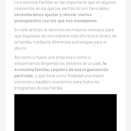
La economía familiar es tan importante que en algunos
momentos en los que los vientos no son favorables,
necesitaremos ajustar y retocar ciertos
presupuestos con los que nos manejamos
.
En este artículo te daremos los mejores consejos para
que organices de una manera más efectiva el dinero de
la familia, mediante diferentes estrategias para el
ahorro.
Así como si fuese una empresa o como si
estuviéramos dirigiendo los destinos de un país,
la
economía familiar requiere de una organización
particular
, y que tiene como finalidad una mayor
solvencia y equilibro económico para todos los
integrantes de esa familia.