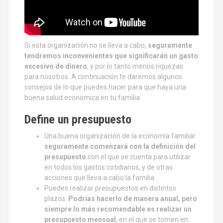
Si esta organización no se lleva a cabo,
seguramente
tendremos inconvenientes que significarán un gasto
excesivo de dinero
, y por lo tanto menos riquezas
para nosotros. A continuación te daremos algunos
consejos de lo que puedes hacer para que haya una
buena salud económica en tu familia:
Define un presupuesto
Una buena organización de la economía familiar
seguramente comenzará con la definición del
presupuesto
con el que se cuenta para utilizar
en todos los gastos cotidianos, y de otras
acciones que lleva a cabo la familia.
Puedes realizar presupuestos en distintos
plazos.
Podrías hacerlo de manera anual, pero
siempre lo más recomendable es realizar un
presupuesto mensual
, en el que se tomen en