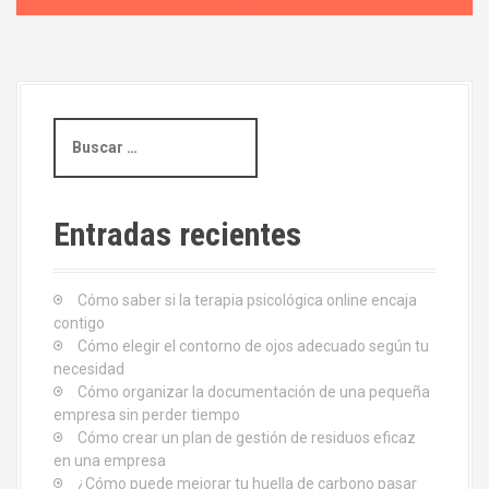
v
e
g
B
u
a
s
c
c
a
Entradas recientes
i
r
:
ó
Cómo saber si la terapia psicológica online encaja
contigo
n
Cómo elegir el contorno de ojos adecuado según tu
d
necesidad
Cómo organizar la documentación de una pequeña
e
empresa sin perder tiempo
Cómo crear un plan de gestión de residuos eficaz
e
en una empresa
¿Cómo puede mejorar tu huella de carbono pasar