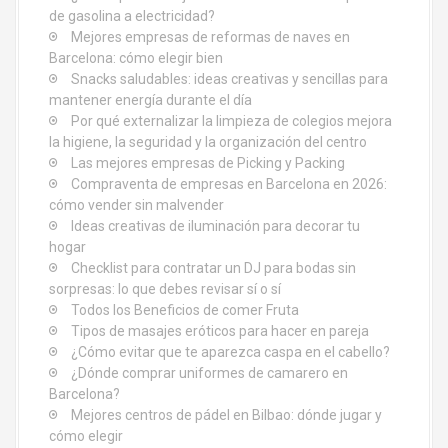
n
de gasolina a electricidad?
Mejores empresas de reformas de naves en
t
Barcelona: cómo elegir bien
Snacks saludables: ideas creativas y sencillas para
r
mantener energía durante el día
Por qué externalizar la limpieza de colegios mejora
a
la higiene, la seguridad y la organización del centro
d
Las mejores empresas de Picking y Packing
Compraventa de empresas en Barcelona en 2026:
a
cómo vender sin malvender
Ideas creativas de iluminación para decorar tu
s
hogar
Checklist para contratar un DJ para bodas sin
sorpresas: lo que debes revisar sí o sí
Todos los Beneficios de comer Fruta
Tipos de masajes eróticos para hacer en pareja
¿Cómo evitar que te aparezca caspa en el cabello?
¿Dónde comprar uniformes de camarero en
Barcelona?
Mejores centros de pádel en Bilbao: dónde jugar y
cómo elegir