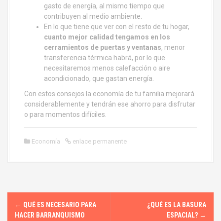
gasto de energía, al mismo tiempo que
contribuyen al medio ambiente.
En lo que tiene que ver con el resto de tu hogar,
cuanto mejor calidad tengamos en los
cerramientos de puertas y ventanas
, menor
transferencia térmica habrá, por lo que
necesitaremos menos calefacción o aire
acondicionado, que gastan energía.
Con estos consejos la economía de tu familia mejorará
considerablemente y tendrán ese ahorro para disfrutar
o para momentos difíciles.
Economía
enlace permanente
N
←
QUÉ ES NECESARIO PARA
¿QUÉ ES LA BASURA
a
HACER BARRANQUISMO
ESPACIAL?
→