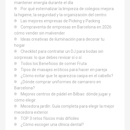
r
mantener energía durante el día
Por qué externalizar la limpieza de colegios mejora
a
la higiene, la seguridad y la organización del centro
d
Las mejores empresas de Picking y Packing
Compraventa de empresas en Barcelona en 2026:
a
cómo vender sin malvender
Ideas creativas de iluminación para decorar tu
s
hogar
Checklist para contratar un DJ para bodas sin
sorpresas: lo que debes revisar sí o sí
Todos los Beneficios de comer Fruta
Tipos de masajes eróticos para hacer en pareja
¿Cómo evitar que te aparezca caspa en el cabello?
¿Dónde comprar uniformes de camarero en
Barcelona?
Mejores centros de pádel en Bilbao: dónde jugar y
cómo elegir
Mecedora jardín: Guía completa para elegir la mejor
mecedora exterior
TOP 3 retos físicos más difíciles
¿Cómo escoger una clínica dental?