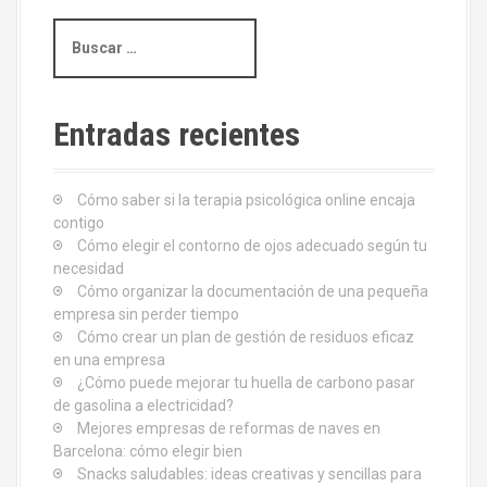
g
B
u
a
s
c
c
a
Entradas recientes
i
r
:
ó
Cómo saber si la terapia psicológica online encaja
contigo
n
Cómo elegir el contorno de ojos adecuado según tu
d
necesidad
Cómo organizar la documentación de una pequeña
e
empresa sin perder tiempo
Cómo crear un plan de gestión de residuos eficaz
e
en una empresa
¿Cómo puede mejorar tu huella de carbono pasar
n
de gasolina a electricidad?
Mejores empresas de reformas de naves en
t
Barcelona: cómo elegir bien
Snacks saludables: ideas creativas y sencillas para