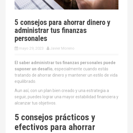
5 consejos para ahorrar dinero y
administrar tus finanzas
personales
mayo 29, 2023
Javier Moreno
El saber administrar tus finanzas personales puede
suponer un desafío
, especialmente cuando estás
tratando de ahorrar dinero y mantener un estilo de vida
equilibrado.
Aun así, con un plan bien creado y una estrategia a
seguir, puedes lograr una mayor estabilidad financiera y
alcanzar tus objetivos.
5 consejos prácticos y
efectivos para ahorrar