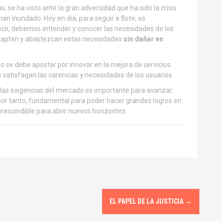
, se ha visto ante la gran adversidad que ha sido la crisis.
n inundado. Hoy en día, para seguir a flote, es
decir, debemos entender y conocer las necesidades de los
 adapten y abastezcan estas necesidades
sin dañar en
lo se debe apostar por innovar en la mejora de servicios
e satisfagan las carencias y necesidades de los usuarios.
y las exigencias del mercado es importante para avanzar.
, por tanto, fundamental para poder hacer grandes logros en
prescindible para abrir nuevos horizontes.
EL PAPEL DE LA JUSTICIA
→