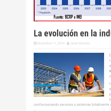
La evolución en la ind
diciembre 17, 2014
Javier Moreno
E
r
e
H
c
p
l
confeccionando servicios y sistemas totalmente 