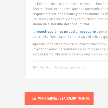
La industria de la construcción, como muchas otras
Son muchos los negocios que han quebrado y se ha
importante ser consciente y consecuente
, es 
usuarios y ofrecer servicios y productos que se
demasía el bolsillo del consumidor
.
La
construcción es un sector necesario
y por el
para hallar fórmulas más sencillas y efectivas qu
Apostar por el desarrollo de nuevas tecnologías 
Investigar sobre los materiales y los recursos es
esta industria. Plantearse nuevos objetivos es im
Actualidad
enlace permanente
N
←
LA IMPORTANCIA DE LA SALUD INFANTIL
a