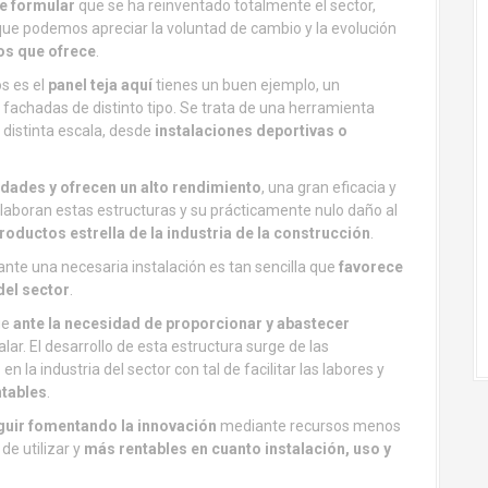
e formular
que se ha reinventado totalmente el sector,
que podemos apreciar la voluntad de cambio y la evolución
ios que ofrece
.
os es el
panel teja aquí
tienes un buen ejemplo, un
 fachadas de distinto tipo. Se trata de una herramienta
 distinta escala, desde
instalaciones deportivas o
dades y ofrecen un alto rendimiento
, una gran eficacia y
 elaboran estas estructuras y su prácticamente nulo daño al
roductos estrella de la industria de la construcción
.
ante una necesaria instalación es tan sencilla que
favorece
del sector
.
ge
ante la necesidad de proporcionar y abastecer
lar. El desarrollo de esta estructura surge de las
la industria del sector con tal de facilitar las labores y
ntables
.
guir fomentando la innovación
mediante recursos menos
de utilizar y
más rentables en cuanto instalación, uso y