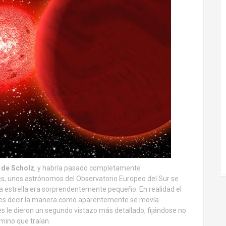
a de Scholz
, y habría pasado completamente
s, unos astrónomos del Observatorio Europeo del Sur se
a estrella era sorprendentemente pequeño. En realidad el
 es decir la manera como aparentemente se movía
es le dieron un segundo vistazo más detallado, fijándose no
amino que traían.