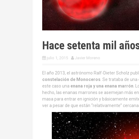
Hace setenta mil año
julio 1, 2015
Javier Moreno
El año 2013, el astrónomo Ralf-Dieter Scholz publ
constelación de Monoceros
. Se trataba de una 
este caso una
enana roja y una enana marrón
. 
hecho, las enanas marrones se asemejan más en Jú
masa para entrar en ignición y básicamente emiten
ver a pesar de que están “relativamente” cercana