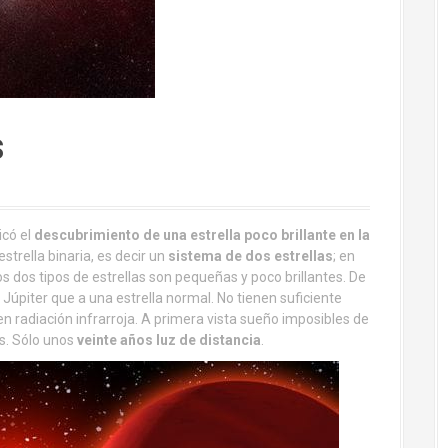
s
icó el
descubrimiento de una estrella poco brillante en la
estrella binaria, es decir un
sistema de dos estrellas
; en
Los dos tipos de estrellas son pequeñas y poco brillantes. De
piter que a una estrella normal. No tienen suficiente
 radiación infrarroja. A primera vista sueño imposibles de
s. Sólo unos
veinte años luz de distancia
.