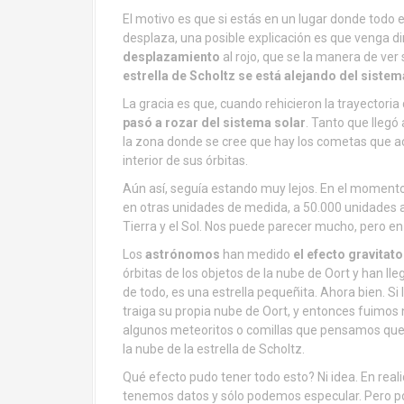
El motivo es que si estás en un lugar donde tod
desplaza, una posible explicación es que venga di
desplazamiento
al rojo, que se la manera de ver 
estrella de Scholtz se está alejando del sistem
La gracia es que, cuando rehicieron la trayector
pasó a rozar del sistema solar
. Tanto que llegó
la zona donde se cree que hay los cometas que a
interior de sus órbitas.
Aún así, seguía estando muy lejos. En el moment
en otras unidades de medida, a 50.000 unidades as
Tierra y el Sol. Nos puede parecer mucho, pero e
Los
astrónomos
han medido
el efecto gravitato
órbitas de los objetos de la nube de Oort y han ll
de todo, es una estrella pequeñita. Ahora bien. S
traiga su propia nube de Oort, y entonces fuimos
algunos meteoritos o comillas que pensamos que
la nube de la estrella de Scholtz.
Qué efecto pudo tener todo esto? Ni idea. En real
tenemos datos y sólo podemos especular. Pero po