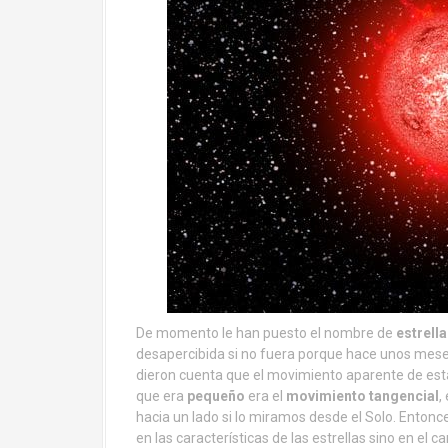
De momento le han puesto el nombre de
estrell
desapercibida si no fuera porque hace unos mese
dieron cuenta que el movimiento aparente de est
que era
pequeño
era el
movimiento tangencial
,
hacia un lado si lo miramos desde el Solo. Entonc
en las características de las estrellas sino en el c