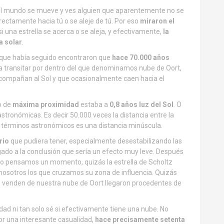
o el mundo se mueve y ves alguien que aparentemente no se
rectamente hacia tú o se aleje de tú. Por eso
miraron el
si una estrella se acerca o se aleja, y efectivamente,
la
a solar
.
ia que había seguido encontraron que
hace 70.000 años
 a transitar por dentro del que denominamos nube de Oort,
compañan al Sol y que ocasionalmente caen hacia el
o de
máxima proximidad
estaba a
0,8 años luz del Sol
. O
tronómicas. Es decir 50.000 veces la distancia entre la
n términos astronómicos es una distancia minúscula.
rio
que pudiera tener, especialmente desestabilizando las
egado a la conclusión que sería un efecto muy leve. Después
i lo pensamos un momento, quizás la estrella de Scholtz
 nosotros los que cruzamos su zona de influencia. Quizás
 venden de nuestra nube de Oort llegaron procedentes de
idad ni tan solo sé si efectivamente tiene una nube. No
r una interesante casualidad,
hace precisamente setenta