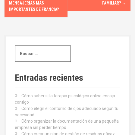
a
MENSAJERÍAS MÁS
FAMILIAR?
→
IMPORTANTES DE FRANCIA?
v
e
g
B
a
u
s
c
c
i
a
Entradas recientes
r
ó
:
Cómo saber si la terapia psicológica online encaja
n
contigo
d
Cómo elegir el contorno de ojos adecuado según tu
necesidad
e
Cómo organizar la documentación de una pequeña
empresa sin perder tiempo
Cómo crear un plan de gestión de residuos eficaz