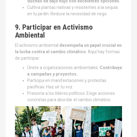
duchas de bajo flujo son excelentes opciones.
Cultiva plantas nativas y resistentes a la sequía
en tu jardín: Reduce la necesidad de riego.
9. Participar en Activismo
Ambiental
El activismo ambiental
desempeña un papel crucial en
la lucha contra el cambio climático
. Aquí hay formas
de participar:
Únete a organizaciones ambientales:
Contribuye
a campañas y proyectos.
Participa en manifestaciones y protestas
pacíficas: Haz oír tu voz.
Presiona a los líderes políticos: Exige acciones
concretas para abordar el cambio climático.