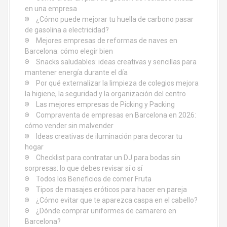
e
en una empresa
n
¿Cómo puede mejorar tu huella de carbono pasar
de gasolina a electricidad?
t
Mejores empresas de reformas de naves en
Barcelona: cómo elegir bien
r
Snacks saludables: ideas creativas y sencillas para
mantener energía durante el día
a
Por qué externalizar la limpieza de colegios mejora
d
la higiene, la seguridad y la organización del centro
Las mejores empresas de Picking y Packing
a
Compraventa de empresas en Barcelona en 2026:
cómo vender sin malvender
s
Ideas creativas de iluminación para decorar tu
hogar
Checklist para contratar un DJ para bodas sin
sorpresas: lo que debes revisar sí o sí
Todos los Beneficios de comer Fruta
Tipos de masajes eróticos para hacer en pareja
¿Cómo evitar que te aparezca caspa en el cabello?
¿Dónde comprar uniformes de camarero en
Barcelona?