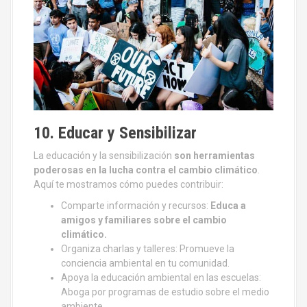
10. Educar y Sensibilizar
La educación y la sensibilización
son herramientas
poderosas en la lucha contra el cambio climático
.
Aquí te mostramos cómo puedes contribuir:
Comparte información y recursos:
Educa a
amigos y familiares sobre el cambio
climático.
Organiza charlas y talleres: Promueve la
conciencia ambiental en tu comunidad.
Apoya la educación ambiental en las escuelas:
Aboga por programas de estudio sobre el medio
ambiente.