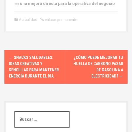
en
una mejora directa para la operativa del negocio
.
Actualidad
enlace permanente
N
←
SNACKS SALUDABLES:
¿CÓMO PUEDE MEJORAR TU
a
IDEAS CREATIVAS Y
HUELLA DE CARBONO PASAR
SENCILLAS PARA MANTENER
DE GASOLINA A
v
ENERGÍA DURANTE EL DÍA
ELECTRICIDAD?
→
e
g
a
B
u
c
s