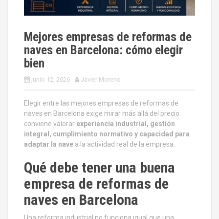
Mejores empresas de reformas de
naves en Barcelona: cómo elegir
bien
junio 12, 2026
Javier Moreno
Elegir entre las mejores empresas de reformas de
naves en Barcelona exige mirar más allá del precio:
conviene valorar
experiencia industrial, gestión
integral, cumplimiento normativo y capacidad para
adaptar la nave
a la actividad real de la empresa.
Qué debe tener una buena
empresa de reformas de
naves en Barcelona
Una reforma industrial no funciona igual que una