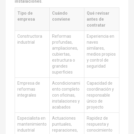
instalaciones
.
Tipo de
Cuándo
Qué revisar
empresa
conviene
antes de
contratar
Constructora
Reformas
Experiencia en
industrial
profundas,
naves
ampliaciones,
similares,
cubiertas,
medios propios
estructura o
y control de
grandes
seguridad
superficies
Empresa de
Acondicionami
Capacidad de
reformas
ento completo
coordinación y
integrales
con oficinas,
responsable
instalaciones y
único de
acabados
proyecto
Especialista en
Actuaciones
Rapidez de
mantenimiento
puntuales,
respuesta y
industrial
reparaciones,
conocimiento