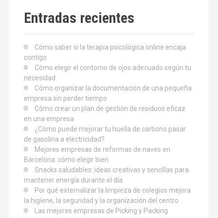
i
c
a
Entradas recientes
ó
r
:
n
Cómo saber si la terapia psicológica online encaja
d
contigo
Cómo elegir el contorno de ojos adecuado según tu
e
necesidad
Cómo organizar la documentación de una pequeña
e
empresa sin perder tiempo
Cómo crear un plan de gestión de residuos eficaz
n
en una empresa
¿Cómo puede mejorar tu huella de carbono pasar
t
de gasolina a electricidad?
Mejores empresas de reformas de naves en
r
Barcelona: cómo elegir bien
Snacks saludables: ideas creativas y sencillas para
a
mantener energía durante el día
d
Por qué externalizar la limpieza de colegios mejora
la higiene, la seguridad y la organización del centro
a
Las mejores empresas de Picking y Packing