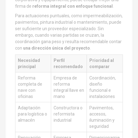
firma de
reforma integral con enfoque funcional
.
Para actuaciones puntuales, como impermeabilización,
pavimentos, pintura industrial o mantenimiento, puede
ser suficiente un proveedor especializado. Sin
embargo, cuando varias partidas se cruzan, la
coordinación gana peso y resulta recomendable contar
con
una dirección única del proyecto
.
Necesidad
Perfil
Prioridad al
principal
recomendado
comparar
Reforma
Empresa de
Coordinación,
completa de
reforma
diseño
nave con
integral llave en
funcional e
oficinas
mano
instalaciones
Adaptación
Constructora o
Pavimentos,
para logística o
reformista
accesos,
almacén
industrial
iluminación y
seguridad
Renovación
Empresa
Dimensionamie