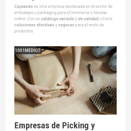
Cajeando
es otra empresa destacada en el sector de
embalajes y packaging para eCommerce y tiendas
online. Con un
catálogo variado
y
de calidad
, ofrece
s
oluciones efectivas
y
seguras
para el envío de
productos.
Empresas de Picking y