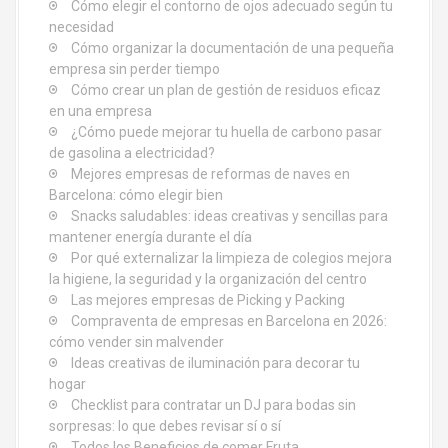
Cómo elegir el contorno de ojos adecuado según tu
e
necesidad
Cómo organizar la documentación de una pequeña
n
empresa sin perder tiempo
Cómo crear un plan de gestión de residuos eficaz
t
en una empresa
¿Cómo puede mejorar tu huella de carbono pasar
r
de gasolina a electricidad?
Mejores empresas de reformas de naves en
a
Barcelona: cómo elegir bien
d
Snacks saludables: ideas creativas y sencillas para
mantener energía durante el día
a
Por qué externalizar la limpieza de colegios mejora
la higiene, la seguridad y la organización del centro
s
Las mejores empresas de Picking y Packing
Compraventa de empresas en Barcelona en 2026:
cómo vender sin malvender
Ideas creativas de iluminación para decorar tu
hogar
Checklist para contratar un DJ para bodas sin
sorpresas: lo que debes revisar sí o sí
Todos los Beneficios de comer Fruta