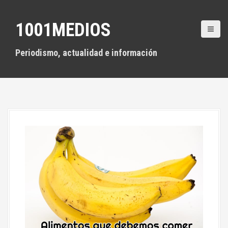
S
a
1001MEDIOS
l
t
a
Periodismo, actualidad e información
r
a
l
c
o
n
t
e
n
i
d
o