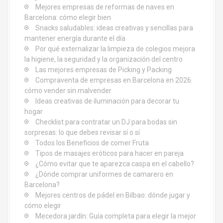
t
Mejores empresas de reformas de naves en
Barcelona: cómo elegir bien
r
Snacks saludables: ideas creativas y sencillas para
mantener energía durante el día
a
Por qué externalizar la limpieza de colegios mejora
d
la higiene, la seguridad y la organización del centro
Las mejores empresas de Picking y Packing
a
Compraventa de empresas en Barcelona en 2026:
cómo vender sin malvender
s
Ideas creativas de iluminación para decorar tu
hogar
Checklist para contratar un DJ para bodas sin
sorpresas: lo que debes revisar sí o sí
Todos los Beneficios de comer Fruta
Tipos de masajes eróticos para hacer en pareja
¿Cómo evitar que te aparezca caspa en el cabello?
¿Dónde comprar uniformes de camarero en
Barcelona?
Mejores centros de pádel en Bilbao: dónde jugar y
cómo elegir
Mecedora jardín: Guía completa para elegir la mejor