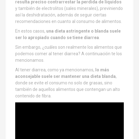
resulta preciso contrarrestar la perdida de líquidos
y también de electrolitos (sales minerales), previniendo
así la deshidratación, además de seguir ciertas
recomendaciones en cuanto al consumo de alimentos.
En estos casos,
una dieta astringente o blanda suele
ser lo apropiado cuando se tiene diarrea
.
Sin embargo, ¿cuáles son realmente los alimentos que
podemos comer al tener diarrea? A continuación te los
mencionamos.
Al tener diarrea, como ya mencionamos,
lo más
aconsejable suele ser mantener una dieta blanda
,
donde se evite el consumo no solo de grasas, sino
también de aquellos alimentos que contengan un alto
contenido de fibra.