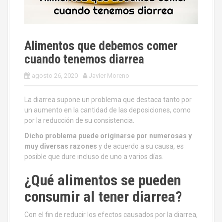
Alimentos que debemos comer
cuando tenemos diarrea
agosto 26, 2020
Javier Moreno
La diarrea supone un problema que destaca tanto por
un aumento en la cantidad de las deposiciones, como
por la reducción de su consistencia.
Dicho
problema puede originarse por numerosas y
muy diversas razones
y de acuerdo a su causa, es
posible que dure incluso de uno a varios días.
¿Qué alimentos se pueden
consumir al tener diarrea?
Con el fin de reducir los efectos causados por la diarrea,