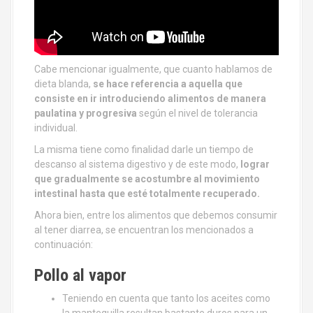
Cabe mencionar igualmente, que cuanto hablamos de
dieta blanda,
se hace referencia a aquella que
consiste en ir introduciendo alimentos de manera
paulatina y progresiva
según el nivel de tolerancia
individual.
La misma tiene como finalidad darle un tiempo de
descanso al sistema digestivo y de este modo,
lograr
que gradualmente se acostumbre al movimiento
intestinal hasta que esté totalmente recuperado.
Ahora bien, entre los alimentos que debemos consumir
al tener diarrea, se encuentran los mencionados a
continuación:
Pollo al vapor
Teniendo en cuenta que tanto los aceites como
la mantequilla resultan bastante duros para un