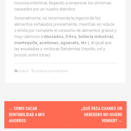
mucosa intestinal, llegando a empeorar los síntomas
causados por un cuadro diarréico.
Generalmente, se recomienda la ingesta de los
alimentos señalados previamente, mientras se reduce
o limita por completo el consumo de alimentos grasos y
muy calóricos (
rebozados, fritos, bollería industrial,
mantequilla, aceitunas, aguacate, etc
.), al igual que
las ensaladas y verduras flatulentas (repollo, col y
brócoli, entre otras).
Salud
enlace permanente
N
←
CÓMO SACAR
¿QUÉ PASA CUANDO UN
a
RENTABILIDAD A MIS
HEREDERO NO QUIERE
AHORROS
VENDER?
→
v