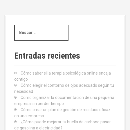
e
g
B
a
u
s
c
c
i
a
Entradas recientes
r
ó
:
Cómo saber si la terapia psicológica online encaja
n
contigo
d
Cómo elegir el contorno de ojos adecuado según tu
necesidad
e
Cómo organizar la documentación de una pequeña
empresa sin perder tiempo
e
Cómo crear un plan de gestión de residuos eficaz
en una empresa
n
¿Cómo puede mejorar tu huella de carbono pasar
de gasolina a electricidad?