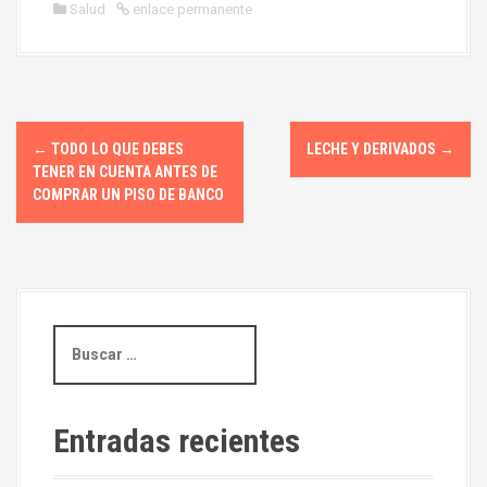
Salud
enlace permanente
N
←
TODO LO QUE DEBES
LECHE Y DERIVADOS
→
a
TENER EN CUENTA ANTES DE
COMPRAR UN PISO DE BANCO
v
e
g
B
a
u
s
c
c
i
a
Entradas recientes
r
ó
: