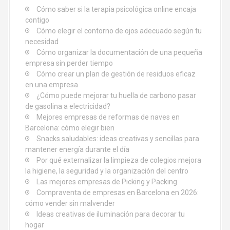
Cómo saber si la terapia psicológica online encaja
n
contigo
d
Cómo elegir el contorno de ojos adecuado según tu
necesidad
e
Cómo organizar la documentación de una pequeña
empresa sin perder tiempo
e
Cómo crear un plan de gestión de residuos eficaz
en una empresa
n
¿Cómo puede mejorar tu huella de carbono pasar
de gasolina a electricidad?
t
Mejores empresas de reformas de naves en
Barcelona: cómo elegir bien
r
Snacks saludables: ideas creativas y sencillas para
mantener energía durante el día
a
Por qué externalizar la limpieza de colegios mejora
d
la higiene, la seguridad y la organización del centro
Las mejores empresas de Picking y Packing
a
Compraventa de empresas en Barcelona en 2026:
cómo vender sin malvender
s
Ideas creativas de iluminación para decorar tu
hogar