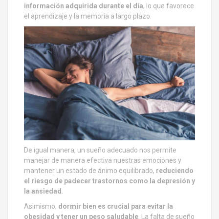
información adquirida durante el día
, lo que favorece
el aprendizaje y la memoria a largo plazo.
De igual manera, un sueño adecuado nos permite
manejar de manera efectiva nuestras emociones y
mantener un estado de ánimo equilibrado,
reduciendo
el riesgo de padecer trastornos como la depresión y
la ansiedad
.
Asimismo,
dormir bien es crucial para evitar la
obesidad y tener un peso saludable
. La falta de sueño