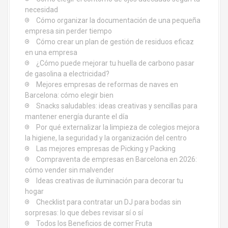
e
necesidad
Cómo organizar la documentación de una pequeña
e
empresa sin perder tiempo
Cómo crear un plan de gestión de residuos eficaz
n
en una empresa
¿Cómo puede mejorar tu huella de carbono pasar
t
de gasolina a electricidad?
Mejores empresas de reformas de naves en
r
Barcelona: cómo elegir bien
Snacks saludables: ideas creativas y sencillas para
a
mantener energía durante el día
d
Por qué externalizar la limpieza de colegios mejora
la higiene, la seguridad y la organización del centro
a
Las mejores empresas de Picking y Packing
Compraventa de empresas en Barcelona en 2026:
s
cómo vender sin malvender
Ideas creativas de iluminación para decorar tu
hogar
Checklist para contratar un DJ para bodas sin
sorpresas: lo que debes revisar sí o sí
Todos los Beneficios de comer Fruta