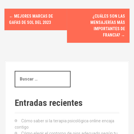
N
←
MEJORES MARCAS DE
¿CUÁLES SON LAS
a
GAFAS DE SOL DEL 2023
MENSAJERÍAS MÁS
IMPORTANTES DE
v
FRANCIA?
→
e
g
a
B
u
c
s
i
c
a
Entradas recientes
ó
r
:
n
Cómo saber si la terapia psicológica online encaja
d
contigo
Cómo elegir el contorno de ojos adecuado según tu