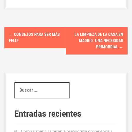
N
←
CONSEJOS PARA SER MÁS
LA LIMPIEZA DE LA CASA EN
a
FELIZ
MADRID: UNA NECESIDAD
PRIMORDIAL
→
v
e
g
B
a
u
s
c
c
i
a
Entradas recientes
r
ó
:
Cómo saber si la terapia psicológica online encaja