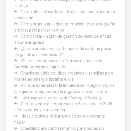
n
contigo
d
Cómo elegir el contorno de ojos adecuado según tu
necesidad
e
Cómo organizar la documentación de una pequeña
empresa sin perder tiempo
e
Cómo crear un plan de gestión de residuos eficaz
en una empresa
n
¿Cómo puede mejorar tu huella de carbono pasar
de gasolina a electricidad?
t
Mejores empresas de reformas de naves en
Barcelona: cómo elegir bien
r
Snacks saludables: ideas creativas y sencillas para
mantener energía durante el día
a
Por qué externalizar la limpieza de colegios mejora
d
la higiene, la seguridad y la organización del centro
Las mejores empresas de Picking y Packing
a
Compraventa de empresas en Barcelona en 2026:
cómo vender sin malvender
s
Ideas creativas de iluminación para decorar tu
hogar
Checklist para contratar un DJ para bodas sin