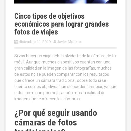
Cinco tipos de objetivos
económicos para lograr grandes
fotos de viajes
diciembre 11, 2019
Javier Moreno
Si vas hacer un viaje debes olvidarte de la cámara de tu
móvil. Aunque muchos dispositivos cuentan con una
gran calidad en la imagen de las fotografías, muchos
de estos no se pueden comparar con los resultados
que ofrece un cámara tradicional, sobre todo si se
cuenta con los objetivos que se pueden cambiar, ya que
estos terminan por mejorar aún más la calidad de
imagen que te ofrecen las cámaras.
¿Por qué seguir usando
cámaras de fotos