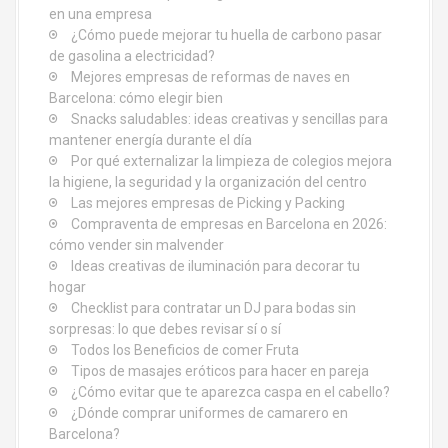
e
en una empresa
¿Cómo puede mejorar tu huella de carbono pasar
n
de gasolina a electricidad?
Mejores empresas de reformas de naves en
t
Barcelona: cómo elegir bien
Snacks saludables: ideas creativas y sencillas para
r
mantener energía durante el día
Por qué externalizar la limpieza de colegios mejora
a
la higiene, la seguridad y la organización del centro
d
Las mejores empresas de Picking y Packing
Compraventa de empresas en Barcelona en 2026:
a
cómo vender sin malvender
Ideas creativas de iluminación para decorar tu
s
hogar
Checklist para contratar un DJ para bodas sin
sorpresas: lo que debes revisar sí o sí
Todos los Beneficios de comer Fruta
Tipos de masajes eróticos para hacer en pareja
¿Cómo evitar que te aparezca caspa en el cabello?
¿Dónde comprar uniformes de camarero en
Barcelona?