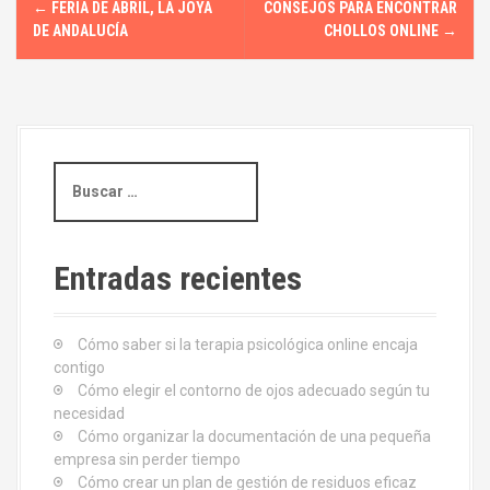
←
FERIA DE ABRIL, LA JOYA
CONSEJOS PARA ENCONTRAR
a
DE ANDALUCÍA
CHOLLOS ONLINE
→
v
e
g
B
u
a
s
c
c
a
Entradas recientes
i
r
:
ó
Cómo saber si la terapia psicológica online encaja
contigo
n
Cómo elegir el contorno de ojos adecuado según tu
d
necesidad
Cómo organizar la documentación de una pequeña
e
empresa sin perder tiempo
Cómo crear un plan de gestión de residuos eficaz