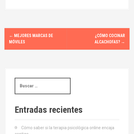
N
←
MEJORES MARCAS DE
¿CÓMO COCINAR
a
MÓVILES
ALCACHOFAS?
→
v
e
g
B
u
a
s
c
c
a
Entradas recientes
i
r
:
ó
Cómo saber si la terapia psicológica online encaja