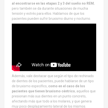
al encontrarse en las etapas 2 y 3 del sueño no REM
,
pero también se da durante situaciones de mucha
tensión y estrés para ellos. Hablamos de que los
pacientes pueden sufrir bruxismo diurno y nocturno.
Además, vale destacar que según el tipo de rechinado
de dientes de los pacientes, puede hablarse de un tipo
de bruxismo específico,
como en el caso de los
pacientes que tienen bruxismo céntrico
, aquellos que
presionan más sus dientes en un punto concreto,
afectando más que todo a los molares, y que genera
muy poco desplazamiento lateral de los mismos.