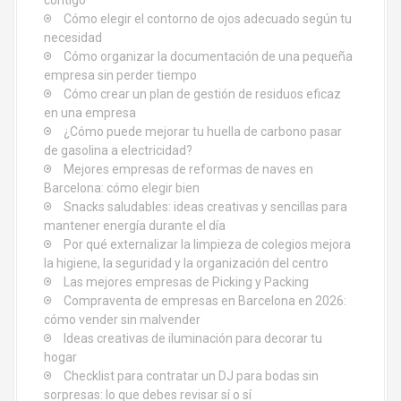
contigo
n
Cómo elegir el contorno de ojos adecuado según tu
d
necesidad
Cómo organizar la documentación de una pequeña
e
empresa sin perder tiempo
Cómo crear un plan de gestión de residuos eficaz
e
en una empresa
¿Cómo puede mejorar tu huella de carbono pasar
n
de gasolina a electricidad?
Mejores empresas de reformas de naves en
t
Barcelona: cómo elegir bien
Snacks saludables: ideas creativas y sencillas para
r
mantener energía durante el día
Por qué externalizar la limpieza de colegios mejora
a
la higiene, la seguridad y la organización del centro
d
Las mejores empresas de Picking y Packing
Compraventa de empresas en Barcelona en 2026:
a
cómo vender sin malvender
Ideas creativas de iluminación para decorar tu
s
hogar
Checklist para contratar un DJ para bodas sin
sorpresas: lo que debes revisar sí o sí