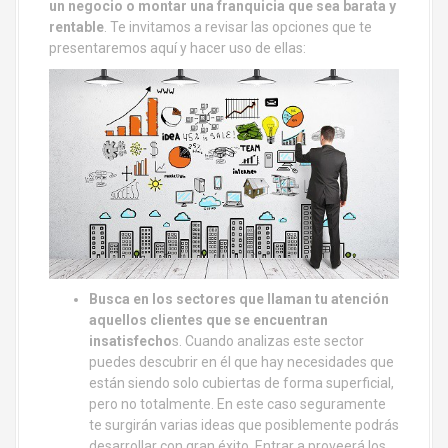
un negocio o montar una franquicia que sea barata y
rentable
. Te invitamos a revisar las opciones que te
presentaremos aquí y hacer uso de ellas:
Busca en los sectores que llaman tu atención
aquellos clientes que se encuentran
insatisfecho
s. Cuando analizas este sector
puedes descubrir en él que hay necesidades que
están siendo solo cubiertas de forma superficial,
pero no totalmente. En este caso seguramente
te surgirán varias ideas que posiblemente podrás
desarrollar con gran éxito. Entrar a proveerá los