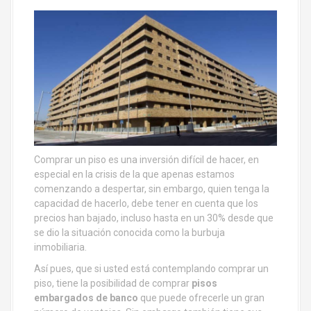
Comprar un piso es una inversión difícil de hacer, en
especial en la crisis de la que apenas estamos
comenzando a despertar, sin embargo, quien tenga la
capacidad de hacerlo, debe tener en cuenta que los
precios han bajado, incluso hasta en un 30% desde que
se dio la situación conocida como la burbuja
inmobiliaria.
Así pues, que si usted está contemplando comprar un
piso, tiene la posibilidad de comprar
pisos
embargados de banco
que puede ofrecerle un gran