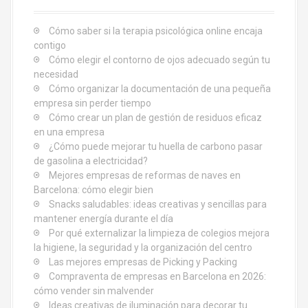
n
:
Cómo saber si la terapia psicológica online encaja
t
contigo
Cómo elegir el contorno de ojos adecuado según tu
r
necesidad
a
Cómo organizar la documentación de una pequeña
empresa sin perder tiempo
d
Cómo crear un plan de gestión de residuos eficaz
en una empresa
a
¿Cómo puede mejorar tu huella de carbono pasar
de gasolina a electricidad?
s
Mejores empresas de reformas de naves en
Barcelona: cómo elegir bien
Snacks saludables: ideas creativas y sencillas para
mantener energía durante el día
Por qué externalizar la limpieza de colegios mejora
la higiene, la seguridad y la organización del centro
Las mejores empresas de Picking y Packing
Compraventa de empresas en Barcelona en 2026:
cómo vender sin malvender
Ideas creativas de iluminación para decorar tu