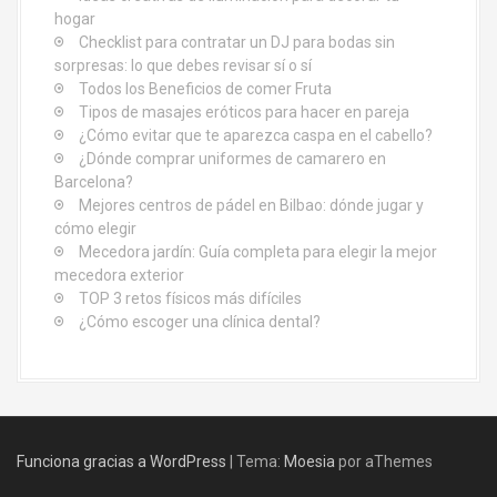
hogar
Checklist para contratar un DJ para bodas sin
sorpresas: lo que debes revisar sí o sí
Todos los Beneficios de comer Fruta
Tipos de masajes eróticos para hacer en pareja
¿Cómo evitar que te aparezca caspa en el cabello?
¿Dónde comprar uniformes de camarero en
Barcelona?
Mejores centros de pádel en Bilbao: dónde jugar y
cómo elegir
Mecedora jardín: Guía completa para elegir la mejor
mecedora exterior
TOP 3 retos físicos más difíciles
¿Cómo escoger una clínica dental?
Funciona gracias a WordPress
|
Tema:
Moesia
por aThemes