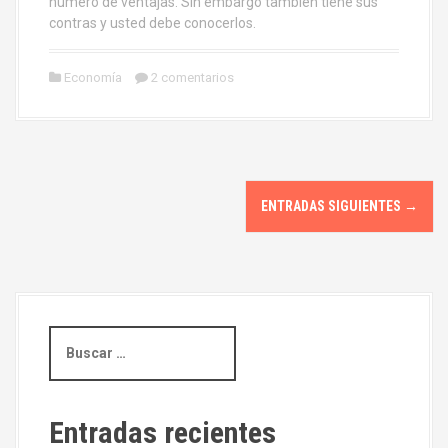
número de ventajas. Sin embargo también tiene sus
contras y usted debe conocerlos.
Economía
2 comentarios
I
ENTRADAS SIGUIENTES
→
r
a
l
B
a
u
s
s
c
a
e
Entradas recientes
r