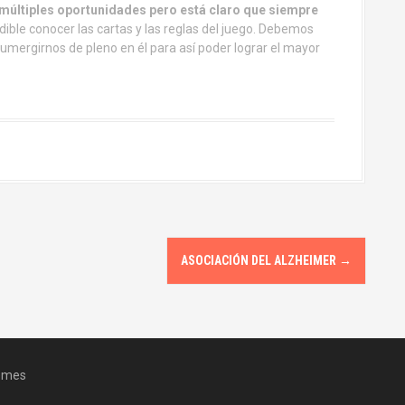
múltiples oportunidades pero está claro que siempre
ible conocer las cartas y las reglas del juego. Debemos
umergirnos de pleno en él para así poder lograr el mayor
ASOCIACIÓN DEL ALZHEIMER
→
emes