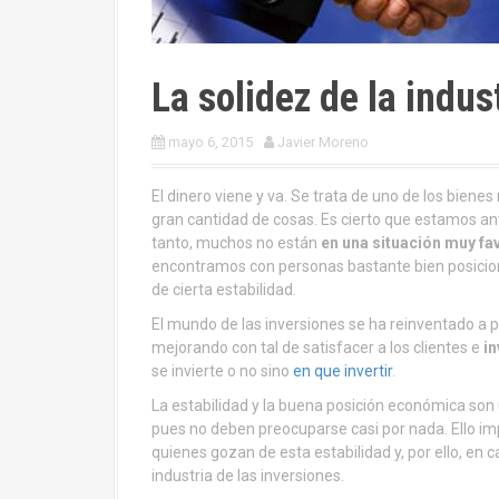
La solidez de la indus
mayo 6, 2015
Javier Moreno
El dinero viene y va. Se trata de uno de los bie
gran cantidad de cosas. Es cierto que estamos ante
tanto, muchos no están
en una situación muy f
encontramos con personas bastante bien posici
de cierta estabilidad.
El mundo de las inversiones se ha reinventado a par
mejorando con tal de satisfacer a los clientes e
i
se invierte o no sino
en que invertir
.
La estabilidad y la buena posición económica son 
pues no deben preocuparse casi por nada. Ello im
quienes gozan de esta estabilidad y, por ello, e
industria de las inversiones.