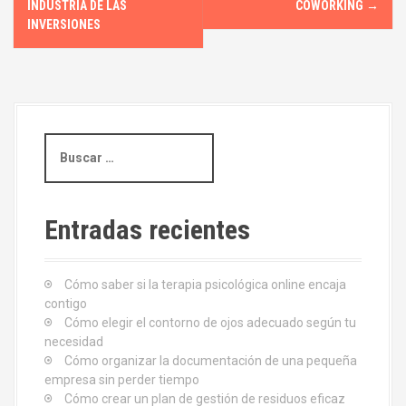
a
INDUSTRIA DE LAS
COWORKING
→
INVERSIONES
v
e
g
B
a
u
s
c
c
i
a
Entradas recientes
r
ó
:
Cómo saber si la terapia psicológica online encaja
n
contigo
d
Cómo elegir el contorno de ojos adecuado según tu
necesidad
e
Cómo organizar la documentación de una pequeña
empresa sin perder tiempo
e
Cómo crear un plan de gestión de residuos eficaz