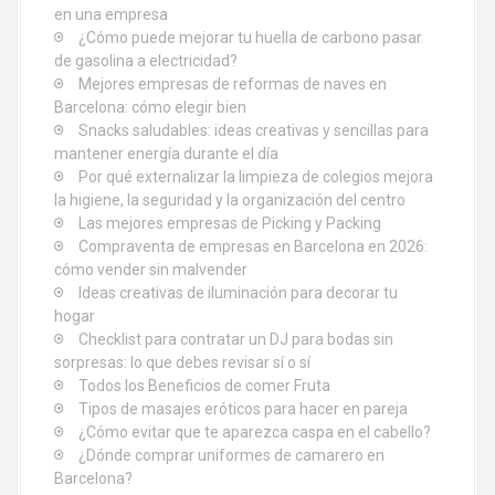
en una empresa
n
¿Cómo puede mejorar tu huella de carbono pasar
de gasolina a electricidad?
t
Mejores empresas de reformas de naves en
Barcelona: cómo elegir bien
r
Snacks saludables: ideas creativas y sencillas para
mantener energía durante el día
a
Por qué externalizar la limpieza de colegios mejora
d
la higiene, la seguridad y la organización del centro
Las mejores empresas de Picking y Packing
a
Compraventa de empresas en Barcelona en 2026:
cómo vender sin malvender
s
Ideas creativas de iluminación para decorar tu
hogar
Checklist para contratar un DJ para bodas sin
sorpresas: lo que debes revisar sí o sí
Todos los Beneficios de comer Fruta
Tipos de masajes eróticos para hacer en pareja
¿Cómo evitar que te aparezca caspa en el cabello?
¿Dónde comprar uniformes de camarero en
Barcelona?