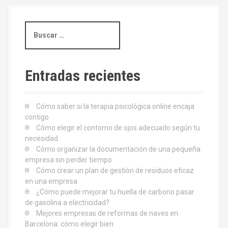
g
B
a
u
s
c
c
i
a
Entradas recientes
r
ó
:
Cómo saber si la terapia psicológica online encaja
n
contigo
d
Cómo elegir el contorno de ojos adecuado según tu
necesidad
e
Cómo organizar la documentación de una pequeña
empresa sin perder tiempo
e
Cómo crear un plan de gestión de residuos eficaz
en una empresa
n
¿Cómo puede mejorar tu huella de carbono pasar
de gasolina a electricidad?
t
Mejores empresas de reformas de naves en
Barcelona: cómo elegir bien