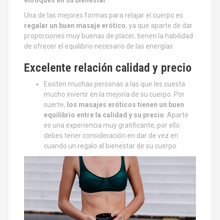
enfoques en su bienestar
.
Una de las mejores formas para relajar el cuerpo es
regalar un buen masaje erótico
, ya que aparte de dar
proporciones muy buenas de placer, tienen la habilidad
de ofrecer el equilibrio necesario de las energías.
Excelente relación calidad y precio
Existen muchas personas a las que les cuesta
mucho invertir en la mejoría de su cuerpo. Por
suerte,
los masajes eróticos tienen un buen
equilibrio entre la calidad y su precio
. Aparte
es una experiencia muy gratificante, por ello
debes tener consideración en dar de vez en
cuando un regalo al bienestar de su cuerpo.