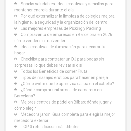
r
Snacks saludables: ideas creativas y sencillas para
mantener energía durante el día
a
Por qué externalizar la limpieza de colegios mejora
d
la higiene, la seguridad y la organización del centro
Las mejores empresas de Picking y Packing
a
Compraventa de empresas en Barcelona en 2026:
cómo vender sin malvender
s
Ideas creativas de iluminación para decorar tu
hogar
Checklist para contratar un DJ para bodas sin
sorpresas: lo que debes revisar sí o sí
Todos los Beneficios de comer Fruta
Tipos de masajes eróticos para hacer en pareja
¿Cómo evitar que te aparezca caspa en el cabello?
¿Dónde comprar uniformes de camarero en
Barcelona?
Mejores centros de pádel en Bilbao: dónde jugar y
cómo elegir
Mecedora jardín: Guía completa para elegir la mejor
mecedora exterior
TOP 3 retos físicos más difíciles