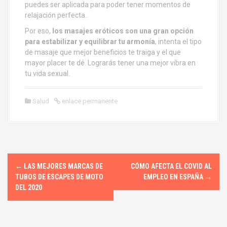
puedes ser aplicada para poder tener momentos de
relajación perfecta.
Por eso,
los masajes eróticos son una gran opción
para estabilizar y equilibrar tu armonía
, intenta el tipo
de masaje que mejor beneficios te traiga y el que
mayor placer te dé. Lograrás tener una mejor vibra en
tu vida sexual.
Salud
enlace permanente
N
←
LAS MEJORES MARCAS DE
CÓMO AFECTA EL COVID AL
a
TUBOS DE ESCAPES DE MOTO
EMPLEO EN ESPAÑA
→
DEL 2020
v
e